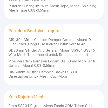
Putaran Lubang Inti Wire Mesh Tape, Monel Shielding
Mesh Tape 0,08-0,55mm
Peredam Bantalan Logam
AISI 304 Metal Cushion Damper Getaran Mount Di
Luar Leher Tinggi Disesuaikan Untuk Kereta Api
OD30mm Silinder Anti Getaran Mount SS304 SS316
Wire Mesh Terkompresi untuk Redaman Industri
Pipa Peredam Bantalan Logam Dia 50mm Mobil Anti
Getaran Mount 0,08-0,55mm
Dia 60mm Muffler Damping Gasket SS316L
Disesuaikan Untuk Mesin Cuci Mobil
Rumah
Anping Zhaotong Metal Netting Co, Ltd adalah
Produk
pabrik profesional pembuatan wire mesh, terlibat
Kain Rajutan Mesh
dalam garis ini selama lebih dari 20 tahun dan telah
Tampilan VR
mengumpulkan pengalaman yang kaya dalam
8mm SS304 Rajutan Mesh Fabric ODM Tahan Suhu