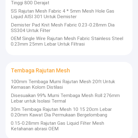
penelitian wire mesh, desain, produksi, penjualan
Tinggi 800 Derajat
Tentang kita
dan layanan purna jual. Dan selalu bertahan dalam
SS Rajutan Mesh Fabric 4 * 5mm Mesh Hole Gas
filosofi "" kualitas pertama putation sepenuhnya,
Liquid AISI 301 Untuk Demister
Wisata pabrik
kepuasan pelanggan adalah pengejaran abadi kami
Demister Pad Knit Mesh Fabric 0.23-0.28mm Dia
"" sejak perusahaan didirikan.
SS304 Untuk Filter
Kontrol kualitas
Perusahaan kami mengkhususkan diri dalam
OEM Single Wire Rajutan Mesh Fabric Stainless Steel
memproduksi berbagai macam wire mesh logam
0.23mm 25mm Lebar Untuk Filtrasi
Hubungi kami
bersama dengan spesifikasi lengkap.Kami
mengadopsi mesin otomatis impor dan teknologi
Berita
canggih untuk memastikan ketepatan barang
Tembaga Rajutan Mesh
jadi.Terutama produk meliputi: Kawat baja
Kasus-kasus
stainless kecil, wire mesh filter Belanda logam, wire
100mm Tembaga Murni Rajutan Mesh 20ft Untuk
mesh persegi logam presisi tinggi, semua jenis
Kemasan Kolom Distilasi
wire mesh filter untuk minyak, kimia dan industri,
Disesuaikan 99% Murni Tembaga Mesh Roll 276mm
kuningan dan wire mesh tembaga merah, dll. Kami
Lebar untuk Isolasi Termal
Rajutan Wire Mesh
juga dapat memproduksi semua jenis dari wire
30m Tembaga Rajutan Mesh 10 15 20cm Lebar
mesh khusus sesuai gambar yang ditentukan dan
Rajutan Wire Mesh Gasket
0.20mm Kawat Dia Permukaan Bergelombang
produk wire mesh pemrosesan dalam.
0.15-0.28mm Rajutan Gas Liquid Filter Mesh
Wire mesh rajutan terkompresi
Ketahanan abrasi OEM