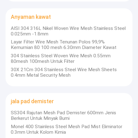
Mesin Cuci Wire Mesh
Anyaman kawat
Bola Pembersih Stainless Steel
AISI 304 316L Nikel Woven Wire Mesh Stainless Steel
pita kawat rajutan
0.025mm -1.8mm
Layar Filter Wire Mesh Tenunan Polos 99,9%
Peredam Bantalan Logam
Kemurnian 80 100 mesh 6.30mm Diameter Kawat
304 Stainless Steel Woven Wire Mesh 0.55mm
Kain Rajutan Mesh
80mesh 100mesh Untuk Filter
30X 21Cm 304 Stainless Steel Wire Mesh Sheets
Tembaga Rajutan Mesh
0.4mm Metal Security Mesh
Anyaman kawat
jala pad demister
jala pad demister
SS304 Rajutan Mesh Pad Demister 600mm Jenis
Aluminium Foil Mesh
Berkerut Untuk Minyak Bumi
Aluminium Filter Mesh
Monel 400 Stainless Steel Mesh Pad Mist Eliminator
0.3mm Untuk Kolom Kimia