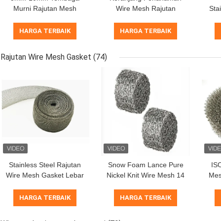
Murni Rajutan Mesh
Wire Mesh Rajutan
Sta
Tahan Korosi OEM
SS304 0,05-0,48mm
W
Shielding Wire Mesh
Untuk Pohon / Bunga
0.
HARGA TERBAIK
HARGA TERBAIK
Rajutan Wire Mesh Gasket
(74)
Stainless Steel Rajutan
Snow Foam Lance Pure
IS
Wire Mesh Gasket Lebar
Nickel Knit Wire Mesh 14
Mes
1 Inch Untuk EMI
* 10mm OEM
Ti
Shielding
Disesuaikan Untuk Filter
HARGA TERBAIK
HARGA TERBAIK
Cuci Mobil