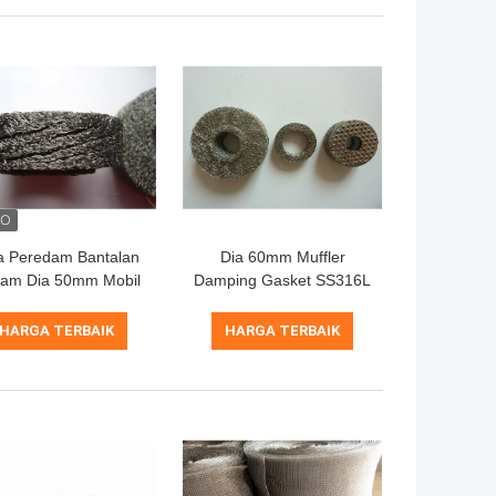
a Peredam Bantalan
Dia 60mm Muffler
am Dia 50mm Mobil
Damping Gasket SS316L
nti Getaran Mount
Disesuaikan Untuk Mesin
0,08-0,55mm
Cuci Mobil
HARGA TERBAIK
HARGA TERBAIK