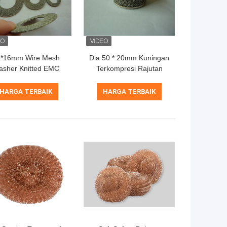
5*16mm Wire Mesh
Dia 50 * 20mm Kuningan
asher Knitted EMC
Terkompresi Rajutan
Gasket untuk
Mesh 98% Filter Lubang
lindungan Frekuensi
Persegi
HARGA TERBAIK
HARGA TERBAIK
Rendah dengan
tahanan Asam dan
Alkali