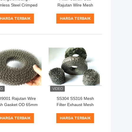
inless Steel Crimped
Rajutan Wire Mesh
ire Mesh 0.20mm-
0.23mm 0.55mm Warna
28mm Filter Cairan
Disesuaikan
HARGA TERBAIK
HARGA TERBAIK
Gas
O9001 Rajutan Wire
SS304 SS316 Mesh
h Gasket OD 65mm
Filter Exhaust Mesh
nggi 3-150mm Untuk
Gasket Bentuk Kustom
Redaman
ISO9001 Disetujui
HARGA TERBAIK
HARGA TERBAIK