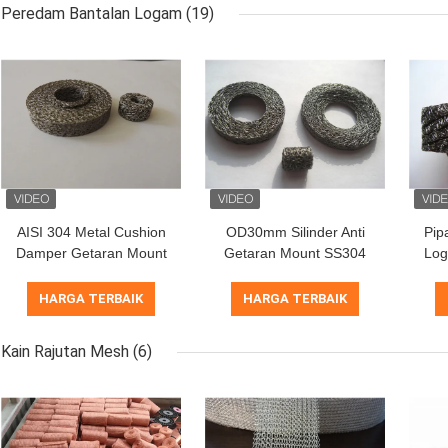
Peredam Bantalan Logam
(19)
AISI 304 Metal Cushion
OD30mm Silinder Anti
Pip
Damper Getaran Mount
Getaran Mount SS304
Log
Di Luar Leher Tinggi
SS316 Wire Mesh
A
Disesuaikan Untuk
Terkompresi untuk
HARGA TERBAIK
HARGA TERBAIK
Kereta Api
Redaman Industri
Kain Rajutan Mesh
(6)