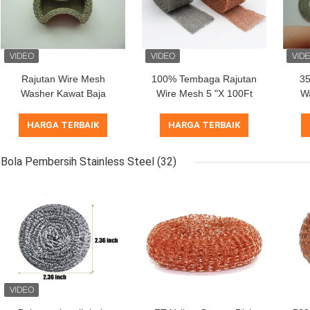
Rajutan Wire Mesh
100% Tembaga Rajutan
3
Washer Kawat Baja
Wire Mesh 5 "X 100Ft
W
Stainless 0.12mm 35mm
0.23mm Untuk
Elastis Core Clad
Pengendalian Hama
Per
HARGA TERBAIK
HARGA TERBAIK
ISO9001
Ke
Bola Pembersih Stainless Steel
(32)