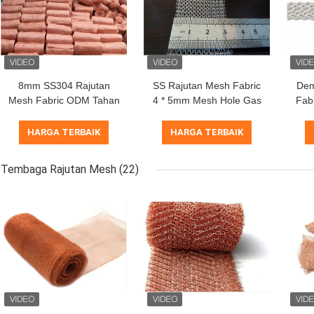
8mm SS304 Rajutan
SS Rajutan Mesh Fabric
Dem
Mesh Fabric ODM Tahan
4 * 5mm Mesh Hole Gas
Fab
Suhu Tinggi 800 Derajat
Liquid AISI 301 Untuk
S
Demister
HARGA TERBAIK
HARGA TERBAIK
Tembaga Rajutan Mesh
(22)