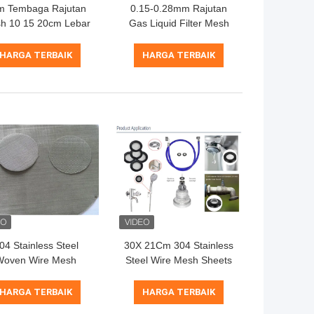
m Tembaga Rajutan
0.15-0.28mm Rajutan
h 10 15 20cm Lebar
Gas Liquid Filter Mesh
.20mm Kawat Dia
Ketahanan abrasi OEM
Permukaan
HARGA TERBAIK
HARGA TERBAIK
Bergelombang
04 Stainless Steel
30X 21Cm 304 Stainless
Woven Wire Mesh
Steel Wire Mesh Sheets
0.55mm 80mesh
0.4mm Metal Security
0mesh Untuk Filter
Mesh
HARGA TERBAIK
HARGA TERBAIK