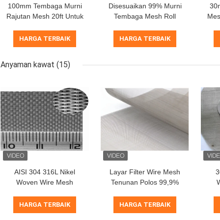
100mm Tembaga Murni
Disesuaikan 99% Murni
30
Rajutan Mesh 20ft Untuk
Tembaga Mesh Roll
Mes
Kemasan Kolom Distilasi
276mm Lebar untuk
0
Isolasi Termal
HARGA TERBAIK
HARGA TERBAIK
Anyaman kawat
(15)
AISI 304 316L Nikel
Layar Filter Wire Mesh
3
Woven Wire Mesh
Tenunan Polos 99,9%
Stainless Steel 0.025mm
Kemurnian 80 100 mesh
-1.8mm
6.30mm Diameter Kawat
10
HARGA TERBAIK
HARGA TERBAIK