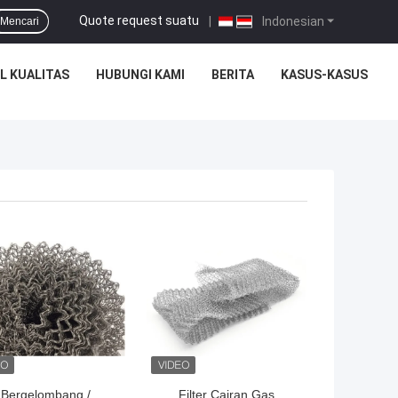
Quote request suatu
|
Indonesian
Mencari
L KUALITAS
HUBUNGI KAMI
BERITA
KASUS-KASUS
Bergelombang /
Filter Cairan Gas