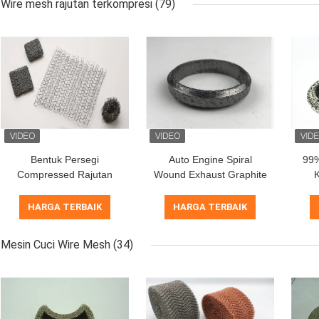
Wire mesh rajutan terkompresi
(79)
Bentuk Persegi
Auto Engine Spiral
99%
Compressed Rajutan
Wound Exhaust Graphite
K
Wire Mesh 80mm 316
Gasket 32 ​​* 37,5 *
Stainless Steel Wire
26.8mm OEM / ODM
Di
HARGA TERBAIK
HARGA TERBAIK
Mesh Filter
Mesin Cuci Wire Mesh
(34)