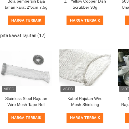
Bola pembersih baja
ZT Yellow Copper Dish
503
tahan karat 2*6cm 7.5g
Scrubber 90g
Una
410/430 dan sikat kawat
Disesuaikan Untuk
Tem
untuk menggosok dapur
Peralatan Dapur
HARGA TERBAIK
HARGA TERBAIK
tugas berat
Tangguh
pita kawat rajutan
(17)
Stainless Steel Rajutan
Kabel Rajutan Wire
Wire Mesh Tape Roll
Mesh Shielding
Raj
30mm Lebar 0.28mm
Ketahanan Korosi Baja
SS
Disesuaikan Untuk
Tahan Karat
HARGA TERBAIK
HARGA TERBAIK
Pengendalian Hama