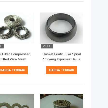
 Filter Compressed
Gasket Grafit Luka Spiral
nitted Wire Mesh
SS yang Diproses Halus
Ukuran Sampel
45 * 50 * 36mm
sesuaikan Tersedia
HARGA TERBAIK
HARGA TERBAIK
OEM Terima