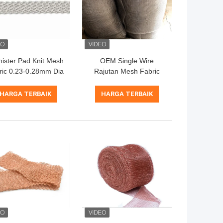
ister Pad Knit Mesh
OEM Single Wire
ric 0.23-0.28mm Dia
Rajutan Mesh Fabric
S304 Untuk Filter
Stainless Steel 0.23mm
25mm Lebar Untuk
HARGA TERBAIK
HARGA TERBAIK
Filtrasi