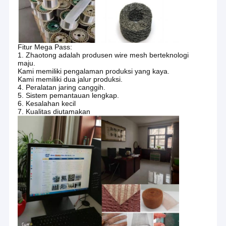
Mesin Cuci Wire Mesh
Bola Pembersih Stainless Steel
Fitur Mega Pass:
Kami produsen jujur ​​sedang menunggu untuk
pita kawat rajutan
1. Zhaotong adalah produsen wire mesh berteknologi
membantu pembeli terpercaya Anda, pls jangan
maju.
Kami memiliki pengalaman produksi yang kaya.
ragu untuk menghubungi kami jika Anda ingin
Peredam Bantalan Logam
Kami memiliki dua jalur produksi.
memiliki pemahaman lebih lanjut tentang
4. Peralatan jaring canggih.
perusahaan dan produk kami.Perusahaan kami
Kain Rajutan Mesh
5. Sistem pemantauan lengkap.
6. Kesalahan kecil
dapat menawarkan kualitas yang sangat baik
7. Kualitas diutamakan
Tembaga Rajutan Mesh
dengan pelayanan yang baik dengan harga yang
kompetitif di bawah lingkungan pasar yang sengit."
Anyaman kawat
jala pad demister
Aluminium Foil Mesh
Aluminium Filter Mesh