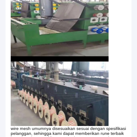
Rumah
Anping Zhaotong Metal Netting Co, Ltd adalah
Produk
pabrik profesional pembuatan wire mesh, terlibat
dalam garis ini selama lebih dari 20 tahun dan telah
wire mesh umumnya disesuaikan sesuai dengan spesifikasi
Tampilan VR
mengumpulkan pengalaman yang kaya dalam
pelanggan, sehingga kami dapat memberikan rune terbaik