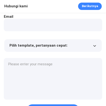
Hubungi kami
Berikutnya
Email
Pilih template, pertanyaan cepat:
Harga produk
Min.order quantity
Minta sampel
Keterangan lebih lanjut