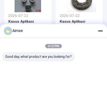
2026-07-22
2026-07-22
Kasus Aplikasi
Kasus Aplikasi
Praktis dari Gaskets
Praktis Bantalan
Wire Mesh Baja Tidak
Peredam Kejut
Aimee
Berlemak
Otomotif Baja Tahan
Karat
4:12 PM
Good day, what product are you looking for?
2026-07-22
Kasus Aplikasi
Praktis Jaringan
Filter Gas-Cairan Baja
Berkualitas
Rumah
Tentang
Hubungi
Desktop