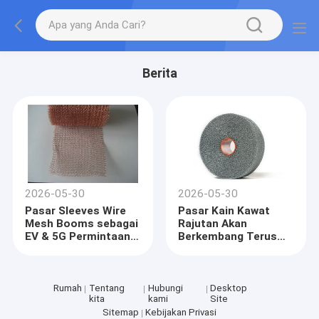
Berita
2026-05-30
2026-05-30
Pasar Sleeves Wire
Pasar Kain Kawat
Mesh Booms sebagai
Rajutan Akan
EV & 5G Permintaan
Berkembang Terus
Lonjakan
Hingga 2035,
Didorong oleh
Permintaan Filtrasi &
Perisai EMI
Rumah
Tentang
Hubungi
Desktop
kita
kami
Site
Sitemap
Kebijakan Privasi