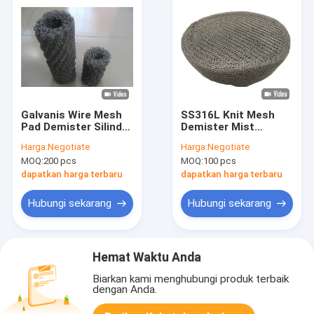
Galvanis Wire Mesh
SS316L Knit Mesh
Pad Demister Silinder
Demister Mist
Filter Cairan Gas
Eliminator Lebar
Harga:
Negotiate
Harga:
Negotiate
200mm
500mm Dengan
MOQ:
200 pcs
MOQ:
100 pcs
Lubang Tidak
Beraturan
dapatkan harga terbaru
dapatkan harga terbaru
Hubungi sekarang
Hubungi sekarang
Hemat Waktu Anda
Biarkan kami menghubungi produk terbaik
dengan Anda.