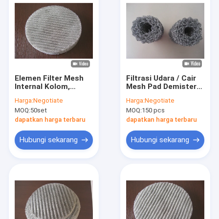
Elemen Filter Mesh
Filtrasi Udara / Cair
Internal Kolom,
Mesh Pad Demister
Bantalan Mesh
Dia 0.18mm Monel
Harga:
Negotiate
Harga:
Negotiate
Eliminator Kabut
400mm Sampel
MOQ:
50set
MOQ:
150 pcs
40mm 80mm
Gratis
dapatkan harga terbaru
dapatkan harga terbaru
Hubungi sekarang
Hubungi sekarang
Rumah
Produk
Tampilan VR