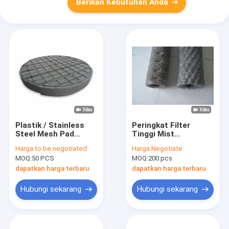
Berikan Kebutuhan Anda
Plastik / Stainless
Peringkat Filter
Steel Mesh Pad
Tinggi Mist
Demister Dia 100mm
Eliminator Demister
Harga:
to be negotiated
Harga:
Negotiate
Untuk Menara Uap
0.2mm 0.23mm
MOQ:
50 PCS
MOQ:
200 pcs
Cylindrical Filter Disc
dapatkan harga terbaru
dapatkan harga terbaru
Hubungi sekarang
Hubungi sekarang