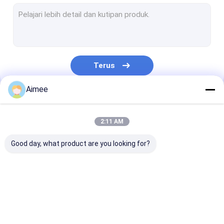
Mesin Cuci Wire Mesh
Bola Pembersih Stainless Steel
pita kawat rajutan
Terus
Peredam Bantalan Logam
Aimee
Kain Rajutan Mesh
Kategori Kami
Tembaga Rajutan Mesh
2:11 AM
Anyaman kawat
Good day, what product are you looking for?
jala pad demister
Aluminium Foil Mesh
Rajutan Wire Mesh
Rajutan Wire Mesh
Wire mesh raj
Aluminium Filter Mesh
Gasket
terkompresi