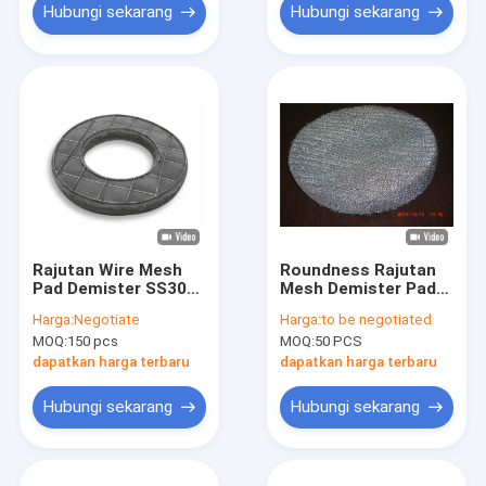
Hubungi sekarang
Hubungi sekarang
Rajutan Wire Mesh
Roundness Rajutan
Pad Demister SS304
Mesh Demister Pad
316 99,8% Filter
Ketahanan Korosi
Harga:
Negotiate
Harga:
to be negotiated
Untuk Transfer
0.23mm
MOQ:
150 pcs
MOQ:
50 PCS
Massal
dapatkan harga terbaru
dapatkan harga terbaru
Hubungi sekarang
Hubungi sekarang