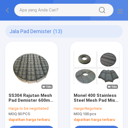
Jala Pad Demister
(13)
SS304 Rajutan Mesh
Monel 400 Stainless
Pad Demister 600mm
Steel Mesh Pad Mist
Jenis Berkerut Untuk
Eliminator 0.3mm
Harga:
to be negotiated
Harga:
Negotiate
Minyak Bumi
Untuk Kolom Kimia
MOQ:
50 PCS
MOQ:
100 pcs
dapatkan harga terbaru
dapatkan harga terbaru