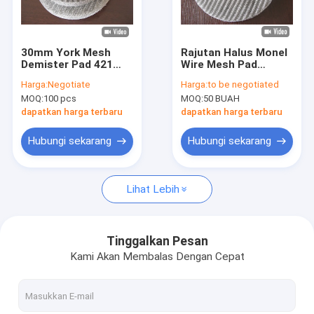
Tentang kita
Wisata pabrik
30mm York Mesh
Rajutan Halus Monel
Demister Pad 421
Wire Mesh Pad
Kontrol kualitas
431 523 Round Pie
Demister Untuk
Harga:
Negotiate
Harga:
to be negotiated
Untuk Filter Cair
Sulfur
MOQ:
100 pcs
MOQ:
50 BUAH
Hubungi kami
dapatkan harga terbaru
dapatkan harga terbaru
Berita
Hubungi sekarang
Hubungi sekarang
Kasus-kasus
Lihat Lebih
Rajutan Wire Mesh
Tinggalkan Pesan
Kami Akan Membalas Dengan Cepat
Rajutan Wire Mesh Gasket
Wire mesh rajutan terkompresi