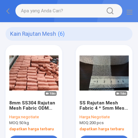
Kain Rajutan Mesh
(6)
8mm SS304 Rajutan
SS Rajutan Mesh
Mesh Fabric ODM
Fabric 4 * 5mm Mesh
Tahan Suhu Tinggi
Hole Gas Liquid AISI
Harga:
negotiate
Harga:
Negotiate
800 Derajat
301 Untuk Demister
MOQ:
50 kg
MOQ:
200 pcs
dapatkan harga terbaru
dapatkan harga terbaru