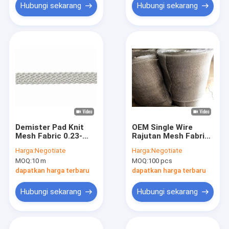
Hubungi sekarang
Hubungi sekarang
Demister Pad Knit
OEM Single Wire
Mesh Fabric 0.23-
Rajutan Mesh Fabric
0.28mm Dia SS304
Stainless Steel
Harga:
Negotiate
Harga:
Negotiate
Untuk Filter
0.23mm 25mm Lebar
MOQ:
10 m
MOQ:
100 pcs
Untuk Filtrasi
dapatkan harga terbaru
dapatkan harga terbaru
Hubungi sekarang
Hubungi sekarang