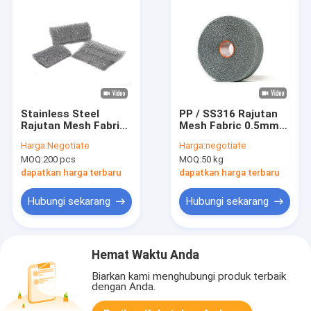
Stainless Steel
PP / SS316 Rajutan
Rajutan Mesh Fabric
Mesh Fabric 0.5mm
0.20mm Dia OEM
dia 1000mm Lebar
Harga:
Negotiate
Harga:
negotiate
Untuk Membersihkan
Bentuk Butir
MOQ:
200 pcs
MOQ:
50 kg
Bergelombang
dapatkan harga terbaru
dapatkan harga terbaru
Hubungi sekarang
Hubungi sekarang
Hemat Waktu Anda
Biarkan kami menghubungi produk terbaik
dengan Anda.