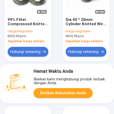
99% Filter
Dia 40 * 20mm
Compressed Knitted
Cylinder Knitted Wire
Wire Mesh Ukuran
Exhaust Mesh
Harga:
Negotiate
Harga:
negotiate
Sampel Disesuaikan
Gasket Support
MOQ:
99 pcs
MOQ:
99 pcs
Tersedia OEM Terima
Rings Tahan Alkali
dapatkan harga terbaru
dapatkan harga terbaru
Hubungi sekarang
Hubungi sekarang
Hemat Waktu Anda
Biarkan kami menghubungi produk terbaik
dengan Anda.
Berikan Kebutuhan Anda