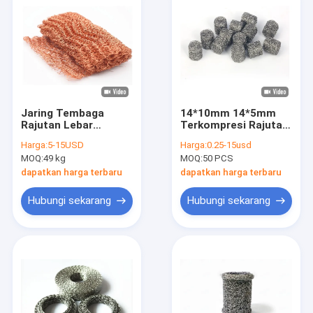
Jaring Tembaga
14*10mm 14*5mm
Rajutan Lebar
Terkompresi Rajutan
100mm
Wire Mesh 1.1mm
Harga:
5-15USD
Harga:
0.25-15usd
Salju Busa Lance
MOQ:
49 kg
MOQ:
50 PCS
Mesh Filter
dapatkan harga terbaru
dapatkan harga terbaru
Hubungi sekarang
Hubungi sekarang