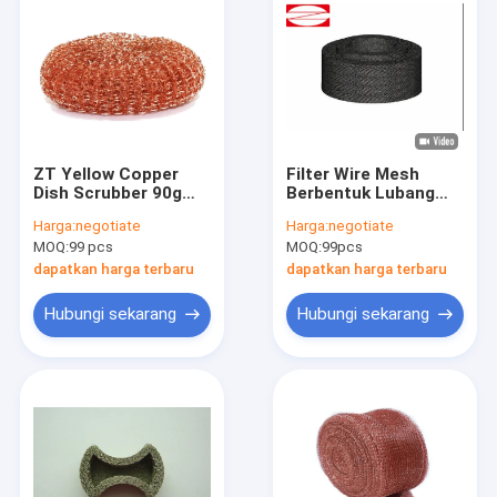
ZT Yellow Copper
Filter Wire Mesh
Dish Scrubber 90g
Berbentuk Lubang
Disesuaikan Untuk
Bulat yang Ideal
Harga:
negotiate
Harga:
negotiate
Peralatan Dapur
untuk Diameter
MOQ:
99 pcs
MOQ:
99pcs
Tangguh
Industri 14mm
dapatkan harga terbaru
dapatkan harga terbaru
Hubungi sekarang
Hubungi sekarang