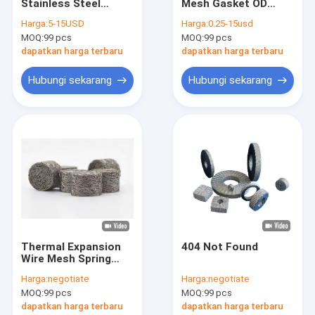
Stainless Steel
Mesh Gasket OD
Tentang kita
Crimped Wire Mesh
65mm Tinggi 3-
Harga:
5-15USD
Harga:
0.25-15usd
0.20mm- 0.28mm
150mm Untuk
MOQ:
99 pcs
MOQ:
99 pcs
Filter Cairan Gas
Redaman
Wisata pabrik
dapatkan harga terbaru
dapatkan harga terbaru
Kontrol kualitas
Hubungi sekarang
Hubungi sekarang
Hubungi kami
Berita
Kasus-kasus
Rajutan Wire Mesh
Thermal Expansion
404 Not Found
Wire Mesh Spring
Rajutan Wire Mesh Gasket
Washers Penyerapan
Harga:
negotiate
Harga:
negotiate
Getaran
Wire mesh rajutan terkompresi
MOQ:
99 pcs
MOQ:
99 pcs
dapatkan harga terbaru
dapatkan harga terbaru