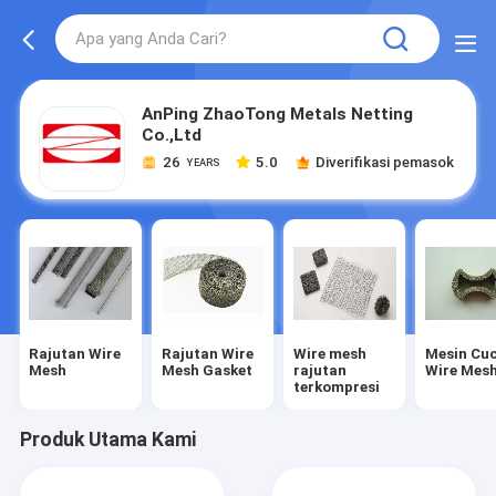
AnPing ZhaoTong Metals Netting
Co.,Ltd
26
5.0
Diverifikasi pemasok
YEARS
Rajutan Wire
Rajutan Wire
Wire mesh
Mesin Cuc
Mesh
Mesh Gasket
rajutan
Wire Mes
terkompresi
Produk Utama Kami