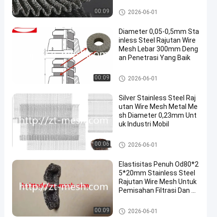
Rajutan Wire Mesh
00:09
2026-06-01
Diameter 0,05-0,5mm Sta
inless Steel Rajutan Wire
Mesh Lebar 300mm Deng
an Penetrasi Yang Baik
Rajutan Wire Mesh
00:09
2026-06-01
Silver Stainless Steel Raj
utan Wire Mesh Metal Me
sh Diameter 0,23mm Unt
uk Industri Mobil
Rajutan Wire Mesh
00:06
2026-06-01
Elastisitas Penuh Od80*2
5*20mm Stainless Steel
Rajutan Wire Mesh Untuk
Pemisahan Filtrasi Dan A
plikasi Industri
Rajutan Wire Mesh
00:09
2026-06-01