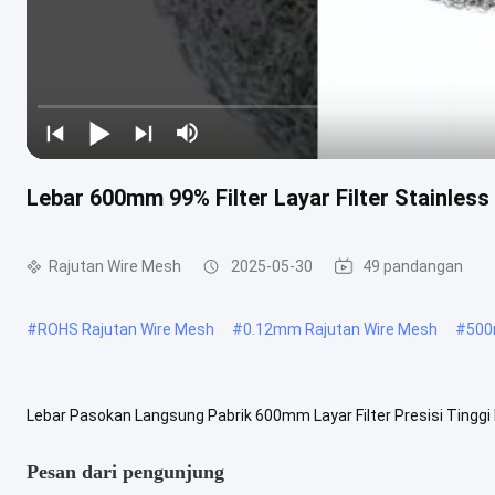
Lebar 600mm 99% Filter Layar Filter Stainles
Rajutan Wire Mesh
2025-05-30
49 pandangan
#
ROHS Rajutan Wire Mesh
#
0.12mm Rajutan Wire Mesh
#
500
Lebar Pasokan Langsung Pabrik 600mm Layar Filter Presisi Tinggi 
Filter Presisi Tinggi adalah layar rajut khusus, yang merupakan bagi
Pesan dari pengunjung