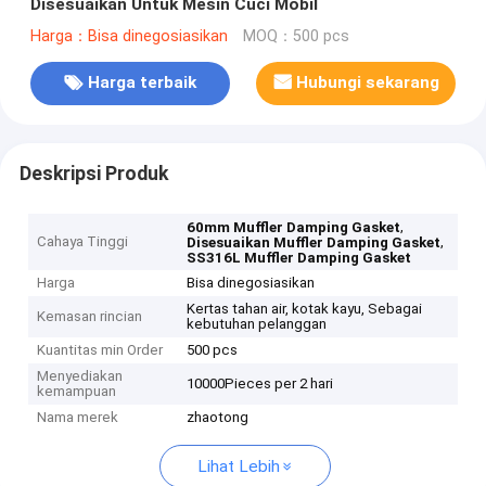
Disesuaikan Untuk Mesin Cuci Mobil
Harga：Bisa dinegosiasikan
MOQ：500 pcs
Harga terbaik
Hubungi sekarang
Deskripsi Produk
,
60mm Muffler Damping Gasket
Cahaya Tinggi
,
Disesuaikan Muffler Damping Gasket
SS316L Muffler Damping Gasket
Harga
Bisa dinegosiasikan
Kertas tahan air, kotak kayu, Sebagai
Kemasan rincian
kebutuhan pelanggan
Kuantitas min Order
500 pcs
Menyediakan
10000Pieces per 2 hari
kemampuan
Nama merek
zhaotong
Lihat Lebih