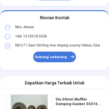
Rincian Kontak
Mrs. Aimee
+86 13103181658
NO.371 East XinYing Ave Anping county Hebei, Cina
Hubungi sekarang
Dapatkan Harga Terbaik Untuk
Dia 60mm Muffler
Damping Gasket SS316L
Disesuaikan Untuk Mesin