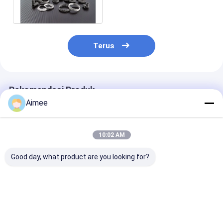
Kantong Udara
Terus
Rekomendasi Produk
Aimee
10:02 AM
Good day, what product are you looking for?
Baja tahan karat
Bushing Baja Tahan
Besi stainless 
Thermal Isolating
Karat Berukuran
Busings Wire 
Washers Thermal
Khusus Dengan
All Metal Flexi
Isolating Washers
Jaring Tembaga
Washers dan
Od65*25*10mm
Od3.8-200mm Untuk
Bushings untuk
Harga terbaik
Harga terbaik
Harga terb