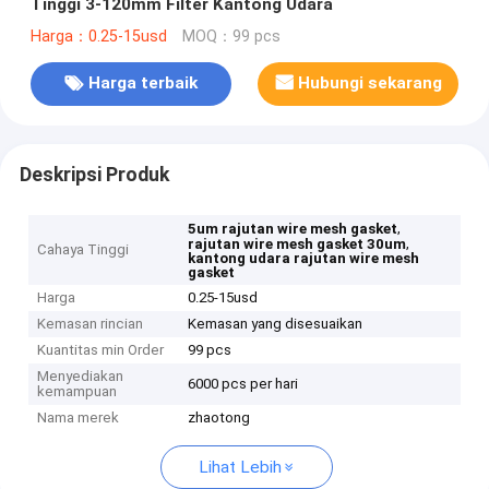
Tinggi 3-120mm Filter Kantong Udara
Harga：0.25-15usd
MOQ：99 pcs
Harga terbaik
Hubungi sekarang
Deskripsi Produk
,
5um rajutan wire mesh gasket
,
rajutan wire mesh gasket 30um
Cahaya Tinggi
kantong udara rajutan wire mesh
gasket
Harga
0.25-15usd
Kemasan rincian
Kemasan yang disesuaikan
Kuantitas min Order
99 pcs
Menyediakan
6000 pcs per hari
kemampuan
Nama merek
zhaotong
Lihat Lebih