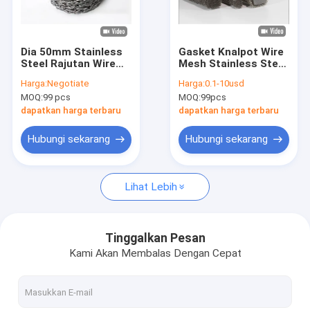
Tentang kita
Wisata pabrik
Dia 50mm Stainless
Gasket Knalpot Wire
Steel Rajutan Wire
Mesh Stainless Steel
Kontrol kualitas
Mesh Muffler Filter
50*25*12.6mm 304
Harga:
Negotiate
Harga:
0.1-10usd
Mesh Terkompresi
Gasket OEM
MOQ:
99 pcs
MOQ:
99pcs
Hubungi kami
dapatkan harga terbaru
dapatkan harga terbaru
Berita
Hubungi sekarang
Hubungi sekarang
Kasus-kasus
Lihat Lebih
Rajutan Wire Mesh
Tinggalkan Pesan
Kami Akan Membalas Dengan Cepat
Rajutan Wire Mesh Gasket
Wire mesh rajutan terkompresi