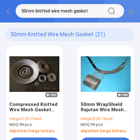
50mm Knitted Wire Mesh Gasket
(21)
Compressed Knitted
50mm WrapShield
Wire Mesh Gasket
Rajutan Wire Mesh
Dia.50mm AISI 316L
Gasket Untuk
Harga:
0.25-15usd
Harga:
0.25-15usd
Untuk Kebisingan
Melindungi Kabel EMI
MOQ:
99 pcs
MOQ:
99 pcs
Mesin Otomatis
dapatkan harga terbaru
dapatkan harga terbaru