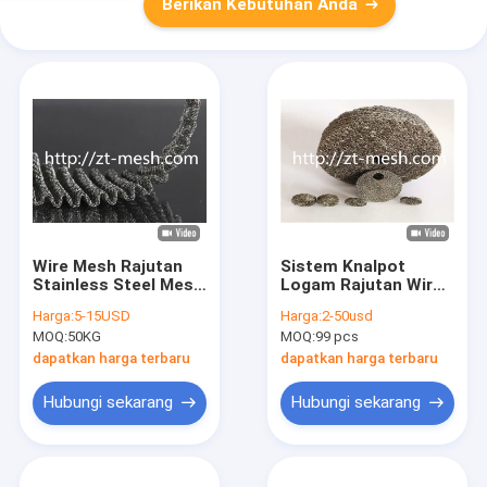
Berikan Kebutuhan Anda
Wire Mesh Rajutan
Sistem Knalpot
Stainless Steel Mesh
Logam Rajutan Wire
Semua Logam
Net Dia 80*25*10mm
Harga:
5-15USD
Harga:
2-50usd
50*50mm Untuk
Wire Mesh Gasket
MOQ:
50KG
MOQ:
99 pcs
Pemisahan Filtrasi
Untuk Industri Mobil
OEM
dapatkan harga terbaru
dapatkan harga terbaru
Hubungi sekarang
Hubungi sekarang