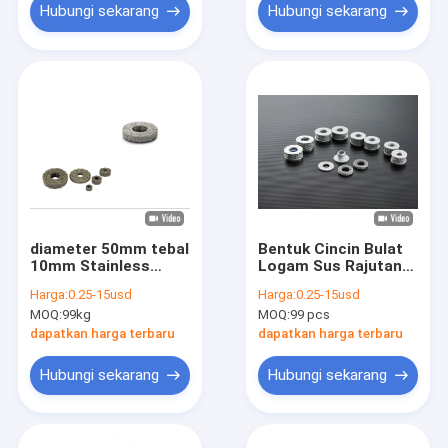
Hubungi sekarang
Hubungi sekarang
diameter 50mm tebal
Bentuk Cincin Bulat
10mm Stainless
Logam Sus Rajutan
Steel Rajutan Wire
Wire Mesh Gasket
Harga:
0.25-15usd
Harga:
0.25-15usd
Mesh Gasket untuk
Terkompresi Untuk
MOQ:
99kg
MOQ:
99 pcs
filter
Mesin Kendaraan
dapatkan harga terbaru
dapatkan harga terbaru
Hubungi sekarang
Hubungi sekarang