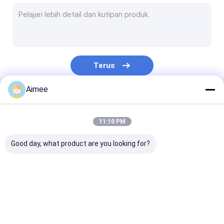
Mesin Cuci Wire Mesh
Bola Pembersih Stainless Steel
pita kawat rajutan
Terus
Peredam Bantalan Logam
Aimee
Kain Rajutan Mesh
Kategori Kami
Tembaga Rajutan Mesh
11:10 PM
Anyaman kawat
Good day, what product are you looking for?
jala pad demister
Aluminium Foil Mesh
Rajutan Wire Mesh
Rajutan Wire Mesh
Wire mesh raj
Aluminium Filter Mesh
Gasket
terkompresi