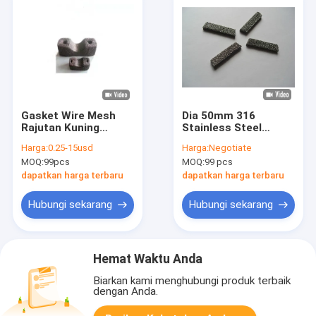
Gasket Wire Mesh
Dia 50mm 316
Rajutan Kuning
Stainless Steel
Terkompresi Dia
Rajutan Wire Mesh
Harga:
0.25-15usd
Harga:
Negotiate
50mm Untuk Filter Oli
Gasket Warna
MOQ:
99pcs
MOQ:
99 pcs
Disesuaikan
dapatkan harga terbaru
dapatkan harga terbaru
Hubungi sekarang
Hubungi sekarang
Hemat Waktu Anda
Biarkan kami menghubungi produk terbaik
dengan Anda.