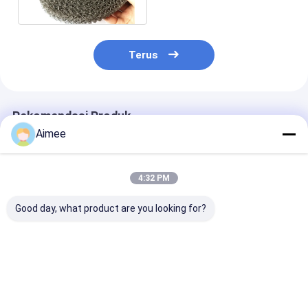
Redaman
Terus
Rekomendasi Produk
Aimee
4:32 PM
Good day, what product are you looking for?
Baja tahan karat
Bushing Baja Tahan
Besi stainless 
Thermal Isolating
Karat Berukuran
Busings Wire 
Washers Thermal
Khusus Dengan
All Metal Flexi
Isolating Washers
Jaring Tembaga
Washers dan
Od65*25*10mm
Od3.8-200mm Untuk
Bushings untuk
Harga terbaik
Harga terbaik
Harga terb
Untuk Industri
Filter