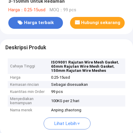
3-150mm Untuk Redaman
Harga：0.25-15usd
MOQ：99 pcs
Harga terbaik
Hubungi sekarang
Deskripsi Produk
,
ISO9001 Rajutan Wire Mesh Gasket
Cahaya Tinggi
,
65mm Rajutan Wire Mesh Gasket
150mm Rajutan Wire Meshes
Harga
0.25-15usd
Kemasan rincian
Sebagai disesuaikan
Kuantitas min Order
99 pcs
Menyediakan
100KG per 2 hari
kemampuan
Nama merek
Anping zhaotong
Lihat Lebih