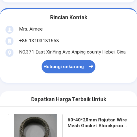
Rincian Kontak
Mrs. Aimee
+86 13103181658
NO.371 East XinYing Ave Anping county Hebei, Cina
Hubungi sekarang
Dapatkan Harga Terbaik Untuk
60*40*20mm Rajutan Wire
Mesh Gasket Shockproof
30mm Untuk Knalpot Mobil