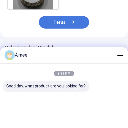
Terus
Rekomendasi Produk
Aimee
2:39 PM
Good day, what product are you looking for?
Baja tahan karat
Bushing Baja Tahan
Besi stainless 
Thermal Isolating
Karat Berukuran
Busings Wire 
Washers Thermal
Khusus Dengan
All Metal Flexi
Isolating Washers
Jaring Tembaga
Washers dan
Od65*25*10mm
Od3.8-200mm Untuk
Bushings untuk
Harga terbaik
Harga terbaik
Harga terb
Untuk Industri
Filter