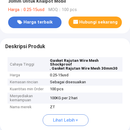
30mm Untuk Knalpot Mobil
Harga：0.25-15usd
MOQ：100 pcs
Harga terbaik
Hubungi sekarang
Deskripsi Produk
Gasket Rajutan Wire Mesh
Cahaya Tinggi
Shockproof
,
Gasket Rajutan Wire Mesh 30mm30
Harga
0.25-15usd
Kemasan rincian
Sebagai disesuaikan
Kuantitas min Order
100 pcs
Menyediakan
100KG per 2 hari
kemampuan
Nama merek
ZT
Lihat Lebih