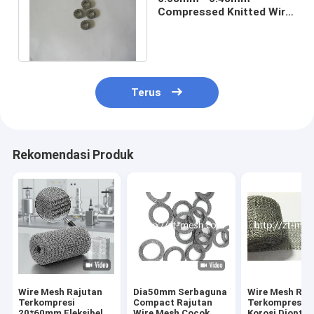
Compressed Knitted Wire
Mesh Gasket Ketahanan
Korosi 500g
Terus
Rekomendasi Produk
Wire Mesh Rajutan
Dia50mm Serbaguna
Wire Mesh Raj
Terkompresi
Compact Rajutan
Terkompresi 
20*60mm Fleksibel
Wire Mesh Cocok
Korosi Diopti