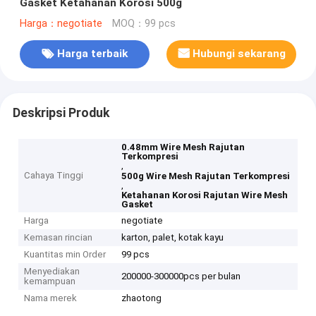
Gasket Ketahanan Korosi 500g
Harga：negotiate
MOQ：99 pcs
Harga terbaik
Hubungi sekarang
Deskripsi Produk
0.48mm Wire Mesh Rajutan
Terkompresi
,
Cahaya Tinggi
500g Wire Mesh Rajutan Terkompresi
,
Ketahanan Korosi Rajutan Wire Mesh
Gasket
Harga
negotiate
Kemasan rincian
karton, palet, kotak kayu
Kuantitas min Order
99 pcs
Menyediakan
200000-300000pcs per bulan
kemampuan
Nama merek
zhaotong