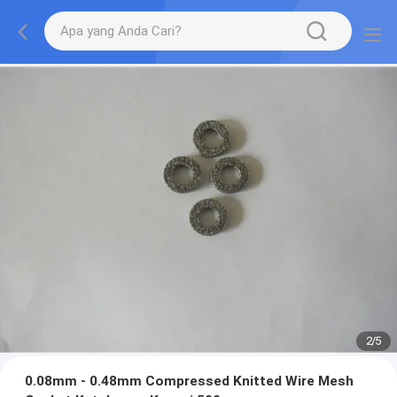
2
/
5
0.08mm - 0.48mm Compressed Knitted Wire Mesh