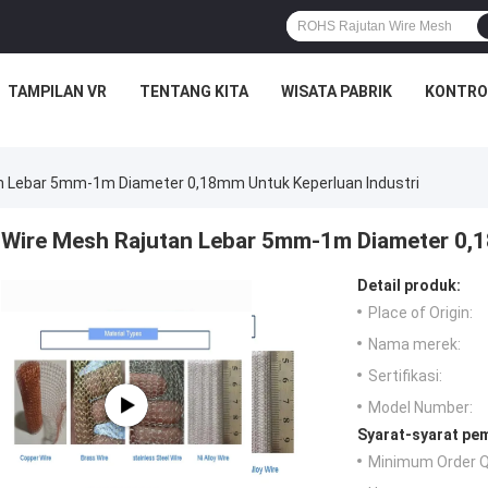
TAMPILAN VR
TENTANG KITA
WISATA PABRIK
KONTRO
n Lebar 5mm-1m Diameter 0,18mm Untuk Keperluan Industri
Wire Mesh Rajutan Lebar 5mm-1m Diameter 0,1
Detail produk:
Place of Origin:
Nama merek:
Sertifikasi:
Model Number:
Syarat-syarat pe
Minimum Order Q