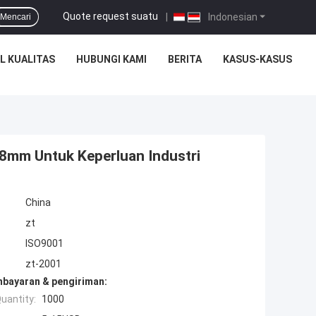
Quote request suatu
|
Indonesian
Mencari
L KUALITAS
HUBUNGI KAMI
BERITA
KASUS-KASUS
8mm Untuk Keperluan Industri
China
zt
ISO9001
zt-2001
mbayaran & pengiriman:
uantity:
1000