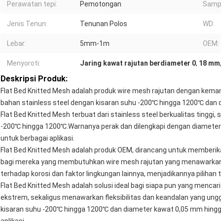
Perawatan tepi:
Pemotongan
Samp
Jenis Tenun:
Tenunan Polos
WD:
Lebar:
5mm-1m
OEM:
Menyoroti:
Jaring kawat rajutan berdiameter 0
,
18 mm
Deskripsi Produk:
Flat Bed Knitted Mesh adalah produk wire mesh rajutan dengan kemam
bahan stainless steel dengan kisaran suhu -200℃ hingga 1200℃ dan 
Flat Bed Knitted Mesh terbuat dari stainless steel berkualitas tinggi
-200℃ hingga 1200℃.Warnanya perak dan dilengkapi dengan diameter 
untuk berbagai aplikasi.
Flat Bed Knitted Mesh adalah produk OEM, dirancang untuk memberik
bagi mereka yang membutuhkan wire mesh rajutan yang menawarkan f
terhadap korosi dan faktor lingkungan lainnya, menjadikannya pilihan t
Flat Bed Knitted Mesh adalah solusi ideal bagi siapa pun yang menca
ekstrem, sekaligus menawarkan fleksibilitas dan keandalan yang ungg
kisaran suhu -200℃ hingga 1200℃ dan diameter kawat 0,05 mm hingga