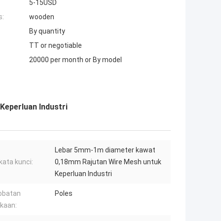
5-15USD
s:
wooden
By quantity
TT or negotiable
20000 per month or By model
eperluan Industri
Lebar 5mm-1m diameter kawat
kata kunci:
0,18mm Rajutan Wire Mesh untuk
Keperluan Industri
obatan
Poles
kaan: