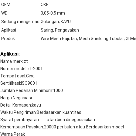
OEM
OKE
WD
0,05-0,5 mm
Sedang mengemas
Gulungan, KAYU
Aplikasi
Saring, Pengayakan
Produk
Wire Mesh Rajutan, Mesh Sheilding Tubular, GI M
Aplikasi:
Nama merk:
zt
Nomor model:
zt-2001
Tempat asal:
Cina
Sertifikasi:
ISO9001
Jumlah Pesanan Minimum:
1000
Harga:
Negosiasi
Detail Kemasan:
kayu
Waktu Pengiriman:
Berdasarkan kuantitas
Syarat pembayaran:
TT atau bisa dinegosiasikan
Kemampuan Pasokan:
20000 per bulan atau Berdasarkan model
Warna:
Perak