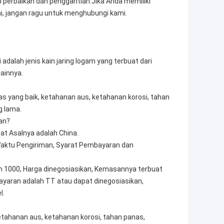
n perbaikan dan penggantian.Jika Anda memiliki
i, jangan ragu untuk menghubungi kami.
 adalah jenis kain jaring logam yang terbuat dari
ainnya.
tas yang baik, ketahanan aus, ketahanan korosi, tahan
g lama.
an?
t Asalnya adalah China.
Waktu Pengiriman, Syarat Pembayaran dan
h 1000, Harga dinegosiasikan, Kemasannya terbuat
ayaran adalah TT atau dapat dinegosiasikan,
l.
 ketahanan aus, ketahanan korosi, tahan panas,