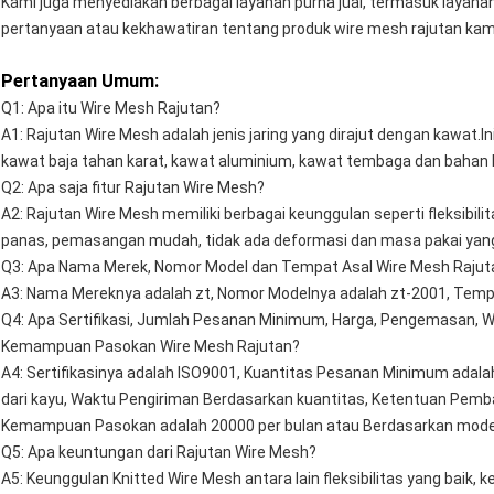
Kami juga menyediakan berbagai layanan purna jual, termasuk layana
pertanyaan atau kekhawatiran tentang produk wire mesh rajutan kam
Pertanyaan Umum:
Q1: Apa itu Wire Mesh Rajutan?
A1: Rajutan Wire Mesh adalah jenis jaring yang dirajut dengan kawat.Ini
kawat baja tahan karat, kawat aluminium, kawat tembaga dan bahan l
Q2: Apa saja fitur Rajutan Wire Mesh?
A2: Rajutan Wire Mesh memiliki berbagai keunggulan seperti fleksibili
panas, pemasangan mudah, tidak ada deformasi dan masa pakai yan
Q3: Apa Nama Merek, Nomor Model dan Tempat Asal Wire Mesh Rajut
A3: Nama Mereknya adalah zt, Nomor Modelnya adalah zt-2001, Tempa
Q4: Apa Sertifikasi, Jumlah Pesanan Minimum, Harga, Pengemasan, 
Kemampuan Pasokan Wire Mesh Rajutan?
A4: Sertifikasinya adalah ISO9001, Kuantitas Pesanan Minimum adala
dari kayu, Waktu Pengiriman Berdasarkan kuantitas, Ketentuan Pemb
Kemampuan Pasokan adalah 20000 per bulan atau Berdasarkan mode
Q5: Apa keuntungan dari Rajutan Wire Mesh?
A5: Keunggulan Knitted Wire Mesh antara lain fleksibilitas yang baik,