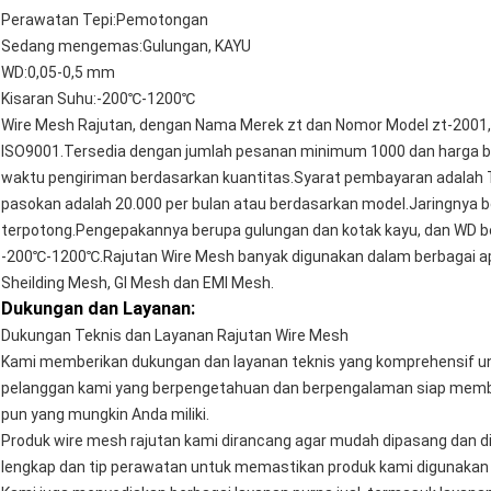
Perawatan Tepi:
Pemotongan
Sedang mengemas:
Gulungan, KAYU
WD:
0,05-0,5 mm
Kisaran Suhu:
-200℃-1200℃
Wire Mesh Rajutan, dengan Nama Merek zt dan Nomor Model zt-2001, di
ISO9001.Tersedia dengan jumlah pesanan minimum 1000 dan harga bi
waktu pengiriman berdasarkan kuantitas.Syarat pembayaran adalah
pasokan adalah 20.000 per bulan atau berdasarkan model.Jaringnya b
terpotong.Pengepakannya berupa gulungan dan kotak kayu, dan WD be
-200℃-1200℃.Rajutan Wire Mesh banyak digunakan dalam berbagai apli
Sheilding Mesh, GI Mesh dan EMI Mesh.
Dukungan dan Layanan:
Dukungan Teknis dan Layanan Rajutan Wire Mesh
Kami memberikan dukungan dan layanan teknis yang komprehensif un
pelanggan kami yang berpengetahuan dan berpengalaman siap memb
pun yang mungkin Anda miliki.
Produk wire mesh rajutan kami dirancang agar mudah dipasang dan
lengkap dan tip perawatan untuk memastikan produk kami digunakan