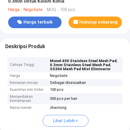
0.3mm Untuk Kolom Kimia
Harga：Negotiate
MOQ：100 pcs
Harga terbaik
Hubungi sekarang
Deskripsi Produk
,
Monel 400 Stainless Steel Mesh Pad
Cahaya Tinggi
,
0.3mm Stainless Steel Mesh Pad
SS304 Mesh Pad Mist Eliminator
Harga
Negotiate
Kemasan rincian
Sebagai disesuaikan
Kuantitas min Order
100 pcs
Menyediakan
500 pcs per hari
kemampuan
Nama merek
zhaotong
Lihat Lebih