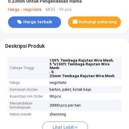
0.23mm Untuk Pengendalian Hama
Harga：negotiate
MOQ：99 pcs
Harga terbaik
Hubungi sekarang
Deskripsi Produk
,
100% Tembaga Rajutan Wire Mesh
5 "x100ft Tembaga Rajutan Wire
Cahaya Tinggi
Mesh
,
,
0
23mm Tembaga Rajutan Wire Mesh
Harga
negotiate
Kemasan rincian
karton, palet, kotak kayu
Kuantitas min Order
99 pcs
Menyediakan
20000 pcs per hari
kemampuan
Nama merek
zhaotong
Lihat Lebih