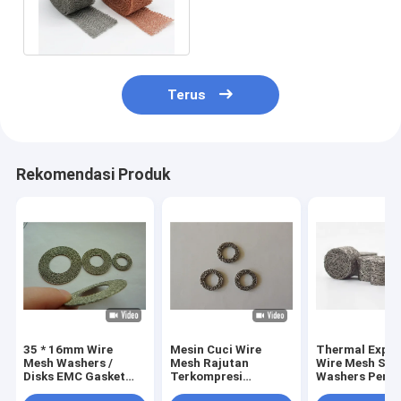
0.23mm Untuk
Pengendalian Hama
Terus
Rekomendasi Produk
35 * 16mm Wire
Mesin Cuci Wire
Thermal Expa
Mesh Washers /
Mesh Rajutan
Wire Mesh Spr
Disks EMC Gasket
Terkompresi
Washers Peny
Untuk Perisai
Dia14mm 0.3mm SS
Getaran