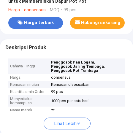
untuk Membersihkan Dapur Pot Pot
Harga：consensus
MOQ：99 pcs
Harga terbaik
Hubungi sekarang
Deskripsi Produk
,
Penggosok Pan Logam
Cahaya Tinggi
,
Penggosok Jaring Tembaga
Penggosok Pot Tembaga
Harga
consensus
Kemasan rincian
Kemasan disesuaikan
Kuantitas min Order
99 pcs
Menyediakan
1000pcs par satu hari
kemampuan
Nama merek
zt
Lihat Lebih