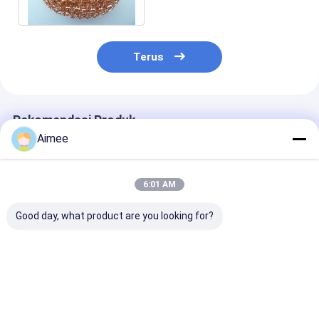
Membersihkan Dapur Pot
Pot
Terus
Rekomendasi Produk
Aimee
6:01 AM
Good day, what product are you looking for?
2*6cm 7.5g Bola
10g 4cm Bola
Roundness Sta
Pembersih Stainless
Pembersih Stainless
Steel Mesh Sc
Steel / Scrubber
Steel Warna Perak
Ribbon Sepert
Dapur Logam Perak
Disesuaikan Untuk
Sampel Gratis
Restoran
Filamen
Harga terbaik
Harga terbaik
Harga terb