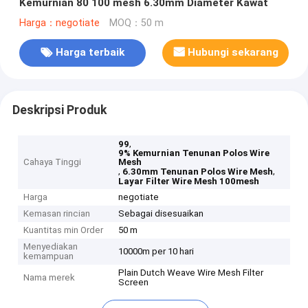
Kemurnian 80 100 mesh 6.30mm Diameter Kawat
Harga：negotiate
MOQ：50 m
Harga terbaik
Hubungi sekarang
Deskripsi Produk
,
99
9% Kemurnian Tenunan Polos Wire
Cahaya Tinggi
Mesh
,
,
6.30mm Tenunan Polos Wire Mesh
Layar Filter Wire Mesh 100mesh
Harga
negotiate
Kemasan rincian
Sebagai disesuaikan
Kuantitas min Order
50 m
Menyediakan
10000m per 10 hari
kemampuan
Plain Dutch Weave Wire Mesh Filter
Nama merek
Screen