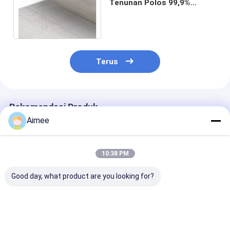
Tenunan Polos 99,9%
Kemurnian 80 100 mesh
6.30mm Diameter Kawat
Terus
Rekomendasi Produk
Aimee
10:38 PM
Good day, what product are you looking for?
1.22m Woven Wire
Crimped 304
Aperture Stain
Mesh 40 60 Mesh
Stainless Steel Wire
Steel Woven W
Besi Kromium
Mesh Screen
Mesh Roll 500