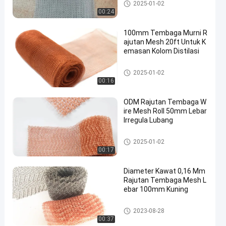
Tembaga Rajutan Mesh
2025-01-02
00:24
100mm Tembaga Murni R
ajutan Mesh 20ft Untuk K
emasan Kolom Distilasi
Tembaga Rajutan Mesh
2025-01-02
00:16
ODM Rajutan Tembaga W
ire Mesh Roll 50mm Lebar
Irregula Lubang
Tembaga Rajutan Mesh
2025-01-02
00:17
Diameter Kawat 0,16 Mm
Rajutan Tembaga Mesh L
ebar 100mm Kuning
Tembaga Rajutan Mesh
2023-08-28
00:37