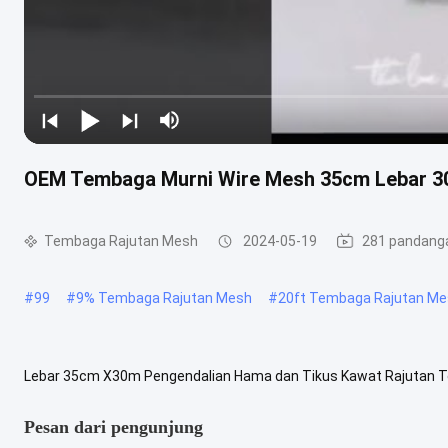
OEM Tembaga Murni Wire Mesh 35cm Lebar 30
Tembaga Rajutan Mesh
2024-05-19
281 pandang
#
99
#
9% Tembaga Rajutan Mesh
#
20ft Tembaga Rajutan M
Lebar 35cm X30m Pengendalian Hama dan Tikus Kawat Rajutan 
rajutan tembaga adalah jenis kain kawat yang diproduksi oleh mesin
Pesan dari pengunjung